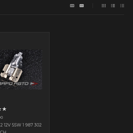
00
2 12V 55W 1 987 302
SCH