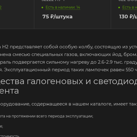
2
Есть в наличии: 14
Есть в 
75
₽
/штука
130
₽
/
 H2 представляет собой особую колбу, состоящую из ус
лнена смесью специальных газов, включающих йод, бро
аль подвергается сильному нагреву до 2.6-2.9 тыс. граду
. Эксплуатационный период таких лампочек равен 550 ч
ства галогеновых и светодиод
ента
орудование, содержащееся в нашем каталоге, имеет та
ота на протяжении всего периода эксплуатации;
е;
стоимость.