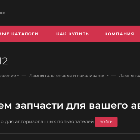
НЫЕ КАТАЛОГИ
КАК КУПИТЬ
КОМПАНИЯ
H2
—
—
вещение
Лампы галогеновые и накаливания
Лампы го
м запчасти для вашего а
ко для авторизованных пользователей
ВОЙТИ