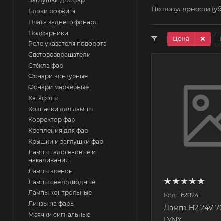
Заглушки для фар
По популярности (у
Блоки розжига
Плата заднего фонаря
Подфарники
Цена
Реле указателя поворота
Световозвращатели
Стёкла фар
Фонари контурные
Фонари маркерные
Катафоты
Колпачки для лампы
Корректор фар
Крепления для фар
Крышки и заглушки фар
Лампы галогеновые и
накаливания
Лампы ксенон
Лампы светодиодные
Лампы контрольные
Код:
162024
Линзы на фары
Лампа H2 24V 7
Маячки сигнальные
LYNX