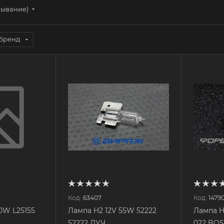
бывание)
Бренд
Код:
63407
Код:
1479
0W L25155
Лампа H2 12V 55W 52222
Лампа H
52222 ЛУЧ
022 BO