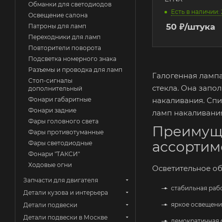
Обманки для светодиодов
Есть в наличии: 
Освещение салона
50
₽
/штука
Патроны для ламп
Переходники для ламп
Повторители поворота
Подсветка номерного знака
Разъемы и проводка для ламп
Галогенная лампа
Стоп-сигналы
стекла. Она запо
дополнительный
накаливания. Спир
Фонари габаритные
Фонари задние
ламп накаливания
Фары головного света
Преимуще
Фары противотуманные
ассортим
Фары светодиодные
Фонари "ТАКСИ"
Ходовые огни
Осветительное об
Запчасти для двигателя
стабильная раб
Детали кузова и интерьера
яркое освещени
Детали подвески
Детали подвески в Москве
демократичная 