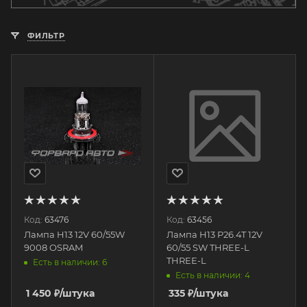
ФИЛЬТР
Код:
63476
Код:
63456
Лампа H13 12V 60/55W
Лампа H13 P26.4T 12V
9008 OSRAM
60/55 SW THREE-L
THREE-L
Есть в наличии: 6
Есть в наличии: 4
1 450
₽
/штука
335
₽
/штука