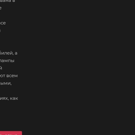
вана в
е
все
я
илей, а
 лампы
й
ют всем
ными,
ях, как