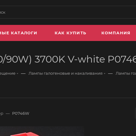
НЫЕ КАТАЛОГИ
КАК КУПИТЬ
КОМПАНИЯ
00/90W) 3700K V-white P07
—
—
вещение
Лампы галогеновые и накаливания
Лампы го
ер
—
P0746W