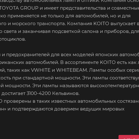
зводству автомобильных ламп и оптики. Компания осно
ю TOYOTA GROUP и имеет представительства и совместны
о применяется не только для автомобилей, но и для
о и морского транспорта. Компания KOITO выпускает 
 света и заканчивая подсветкой салона и приборов, дл
отоциклов.
 и предохранителей для всех моделей японских автомоб
иканских автомобилей. В ассортименте KOITO есть как
рий, таких как VWHITE и WHITEBEAM. Лампы особых сери
сть при стандартной мощности. Эти лампы соответству
мой мощности. Эти лампы называются высокотемператур
 достигает 3100-4200 Кельвинов.
 проверены в таких известных автомобильных состязани
Манн» и подтверждаются доверием ведущих мировых