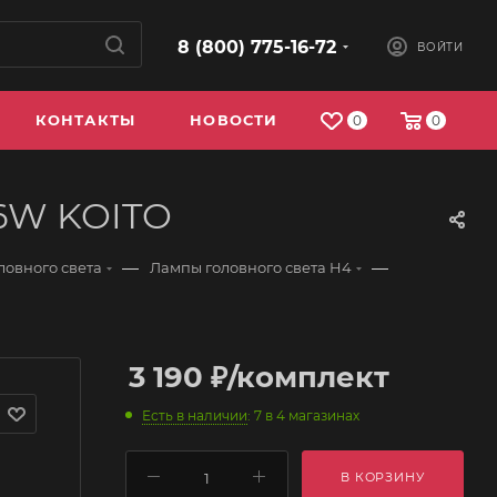
8 (800) 775-16-72
ВОЙТИ
КОНТАКТЫ
НОВОСТИ
0
0
46W KOITO
—
—
ловного света
Лампы головного света H4
3 190
₽
/комплект
Есть в наличии
: 7
в 4 магазинах
В КОРЗИНУ