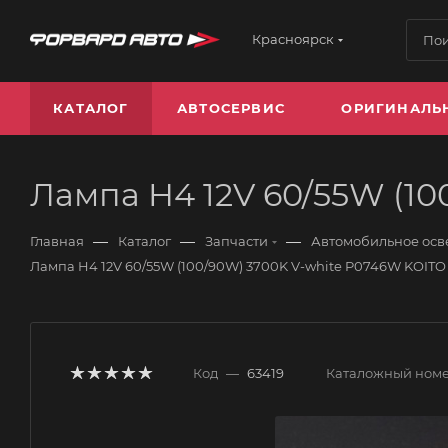
Красноярск
КАТАЛОГ
АВТОСЕРВИС
ОРИГИНАЛЬ
Лампа H4 12V 60/55W (1
—
—
—
Главная
Каталог
Запчасти
Автомобильное ос
Лампа H4 12V 60/55W (100/90W) 3700K V-white P0746W KOITO
Код
—
63419
Каталожный ном