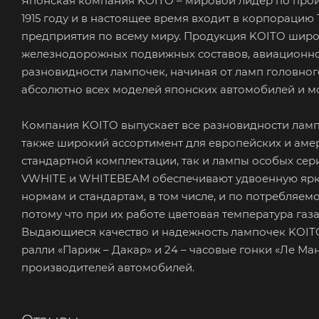
Японская компания KOITO – мировой лидер по прои
1915 году и в настоящее время входит в корпораци
предприятия по всему миру. Продукция KOITO широк
железнодорожных подвижных составов, авиационног
разновидности лампочек, начиная от ламп головного
абсолютно всех моделей японских автомобилей и м
Компания KOITO выпускает все разновидности ламп
также широкий ассортимент для европейских и амер
стандартной комплектации, так и лампы особых се
VWHITE и WHITEBEAM обеспечивают удвоенную ярко
нормам и стандартам, в том числе, и по потребляе
потому что при их работе цветовая температура газа
Выдающиеся качество и надежность лампочек KOITO
ралли «Париж – Дакар» и 24 – часовые гонки «Ле 
производителей автомобилей.