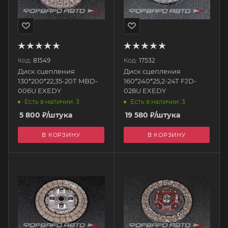
Код:
81549
Код:
17532
Диск сцепления
Диск сцепления
130*200*22,35-20Т MBD-
160*240*25,2-24Т FJD-
006U EXEDY
028U EXEDY
Есть в наличии: 3
Есть в наличии: 3
5 800
₽
/штука
19 580
₽
/штука
В КОРЗИНУ
В КОРЗИНУ