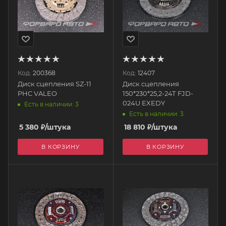
Код:
200368
Код:
12407
Диск сцепления SZ-11
Диск сцепления
PHC VALEO
150*230*25,2-24Т FJD-
024U EXEDY
Есть в наличии: 3
Есть в наличии: 3
5 380
₽
/штука
18 810
₽
/штука
В КОРЗИНУ
В КОРЗИНУ