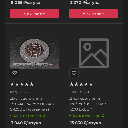
8 085
₽
/штука
3 370
₽
/штука
В КОРЗИНУ
В КОРЗИНУ
Код:
147553
Код:
139108
Диск сцепления
Диск сцепления
150*240*24*25.6 NISSAN
160*250*26,1-23T MBD-
SR20DET (органика)
129U EXEDY
MCHNSR MENSCH
Есть в наличии: 8
Есть в наличии: 2
3 040
₽
/штука
15 830
₽
/штука