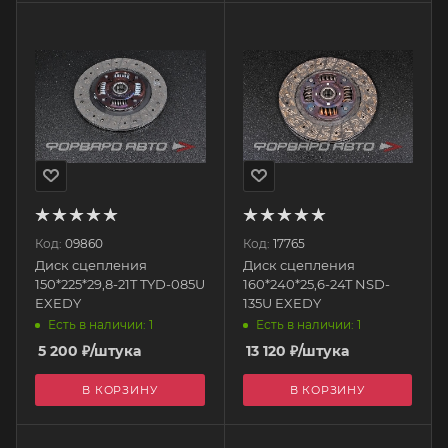
Код:
09860
Код:
17765
Диск сцепления
Диск сцепления
150*225*29,8-21T TYD-085U
160*240*25,6-24T NSD-
EXEDY
135U EXEDY
Есть в наличии: 1
Есть в наличии: 1
5 200
₽
/штука
13 120
₽
/штука
В КОРЗИНУ
В КОРЗИНУ