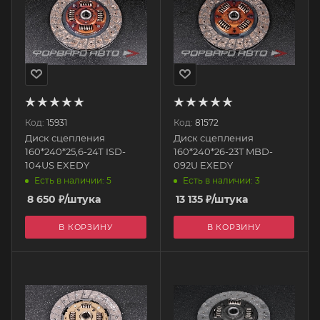
Код:
15931
Код:
81572
Диск сцепления
Диск сцепления
160*240*25,6-24Т ISD-
160*240*26-23T MBD-
104US EXEDY
092U EXEDY
Есть в наличии: 5
Есть в наличии: 3
8 650
₽
/штука
13 135
₽
/штука
В КОРЗИНУ
В КОРЗИНУ