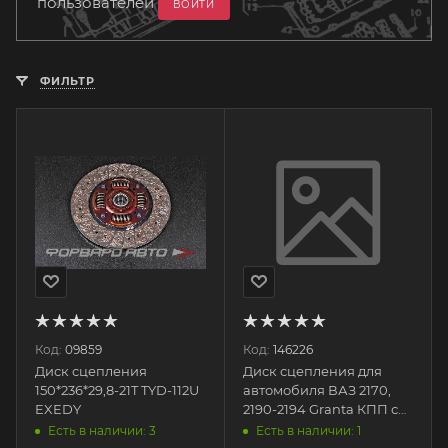
пользователей
ВОЙТИ
ФИЛЬТР
Код:
09859
Код:
146226
Диск сцепления
Диск сцепления для
150*236*29,8-21T TYD-112U
автомобиля ВАЗ 2170,
EXEDY
2190-2194 Granta КПП с
тросовым приводом
Есть в наличии: 3
Есть в наличии: 1
21703-1601130-00 ВИС