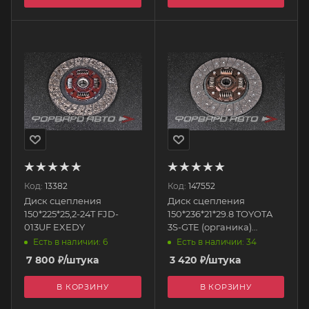
Код:
13382
Код:
147552
Диск сцепления
Диск сцепления
150*225*25,2-24T FJD-
150*236*21*29.8 TOYOTA
013UF EXEDY
3S-GTE (органика)
MCHT3S MENSCH
Есть в наличии: 6
Есть в наличии: 34
7 800
₽
/штука
3 420
₽
/штука
В КОРЗИНУ
В КОРЗИНУ