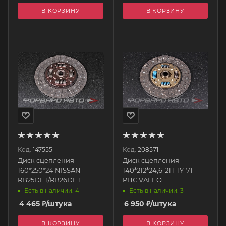
В КОРЗИНУ
В КОРЗИНУ
Код:
147555
Код:
208571
Диск сцепления
Диск сцепления
160*250*24 NISSAN
140*212*24,6-21T TY-71
RB25DET/RB26DET
PHC VALEO
(органика) MCHNRB
Есть в наличии: 4
Есть в наличии: 3
MENSCH
4 465
₽
/штука
6 950
₽
/штука
В КОРЗИНУ
В КОРЗИНУ