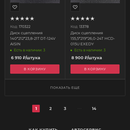
Код:
170322
Код:
13378
Диск сцепления
Диск сцепления
140*212*23,8-21T DT-124V
155,5*219*26,0-24Т HCD-
AISIN
015U EXEDY
Есть в наличии: 3
Есть в наличии: 3
6 910
₽
/штука
8 900
₽
/штука
В КОРЗИНУ
В КОРЗИНУ
ПОКАЗАТЬ ЕЩЕ
1
2
3
14
КАК КУПИТЬ
АВТОСЕРВИС