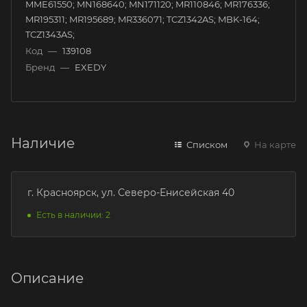
MME61550; MN168640; MN171120; MR110846; MR176336;
MR195311; MR195689; MR336071; TCZ1342AS; MBK-164;
TCZ1343AS;
Код
—
139108
Бренд
—
EXEDY
Наличие
Списком
На карте
г. Красноярск, ул. Северо-Енисейская 40
Есть в наличии: 2
Описание