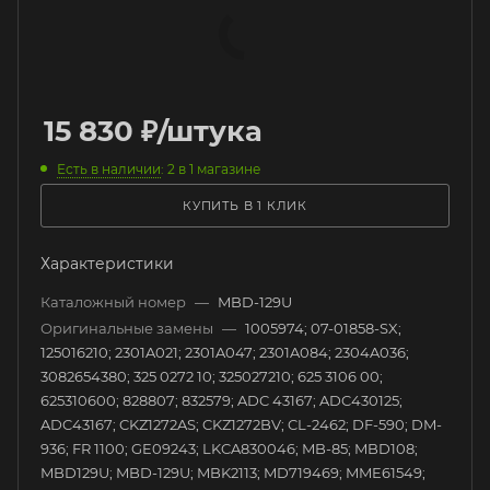
15 830
₽
/штука
Есть в наличии
: 2
в 1 магазине
КУПИТЬ В 1 КЛИК
Характеристики
Каталожный номер
—
MBD-129U
Оригинальные замены
—
1005974; 07-01858-SX;
125016210; 2301A021; 2301A047; 2301A084; 2304A036;
3082654380; 325 0272 10; 325027210; 625 3106 00;
625310600; 828807; 832579; ADC 43167; ADC430125;
ADC43167; CKZ1272AS; CKZ1272BV; CL-2462; DF-590; DM-
936; FR 1100; GE09243; LKCA830046; MB-85; MBD108;
MBD129U; MBD-129U; MBK2113; MD719469; MME61549;