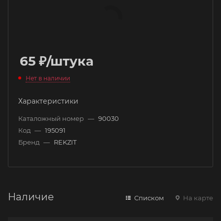
65
₽
/штука
Нет в наличии
Характеристики
Каталожный номер
—
90030
Код
—
195091
Бренд
—
REKZIT
Наличие
Списком
На карте