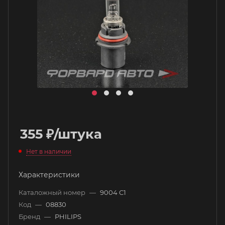
355
₽
/штука
Нет в наличии
Характеристики
Каталожный номер
—
9004 C1
Код
—
08830
Бренд
—
PHILIPS