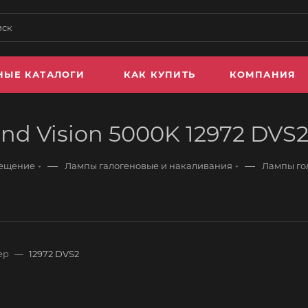
НЫЕ КАТАЛОГИ
КАК КУПИТЬ
КОМПАНИЯ
d Vision 5000K 12972 DVS2
—
—
вещение
Лампы галогеновые и накаливания
Лампы го
ер
—
12972 DVS2