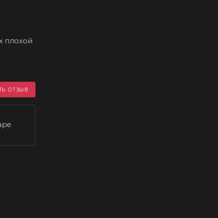
х плохой
ТЬ ОТЗЫВ
аре