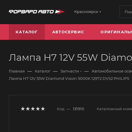
Красноярск
КАТАЛОГ
АВТОСЕРВИС
ОРИГИНАЛЬ
Лампа H7 12V 55W Diamon
—
—
—
Главная
Каталог
Запчасти
Автомобильное ос
Лампа H7 12V 55W Diamond Vision 5000K 12972 DVS2 PHILIPS
Код
—
131910
Каталожный ном