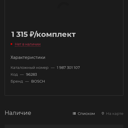
1 315
₽
/комплект
Нет в наличии
Характеристики
Каталожный номер
—
1 987 301 107
Код
—
96283
Бренд
—
BOSCH
Наличие
Списком
На карте