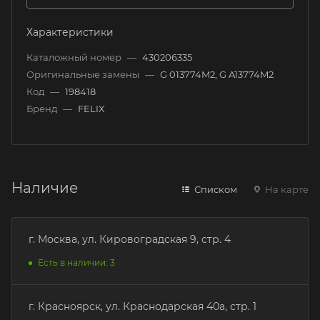
Характеристики
Каталожный номер
—
430206335
Оригинальные замены
—
G 013774M2, G A13774M2
Код
—
198418
Бренд
—
FELIX
Наличие
Списком
На карте
г. Москва, ул. Кировоградская 9, стр. 4
Есть в наличии: 3
г. Красноярск, ул. Краснодарская 40а, стр. 1