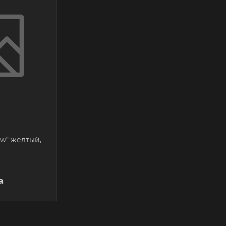
ow" желтый,
а