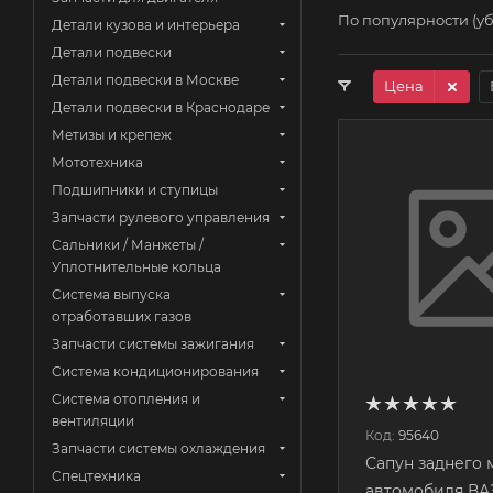
По популярности (у
Детали кузова и интерьера
Детали подвески
Детали подвески в Москве
Цена
Детали подвески в Краснодаре
Метизы и крепеж
Мототехника
Подшипники и ступицы
Запчасти рулевого управления
Сальники / Манжеты /
Уплотнительные кольца
Система выпуска
отработавших газов
Запчасти системы зажигания
Система кондиционирования
Система отопления и
вентиляции
Код:
95640
Запчасти системы охлаждения
Сапун заднего 
Спецтехника
автомобиля ВАЗ 