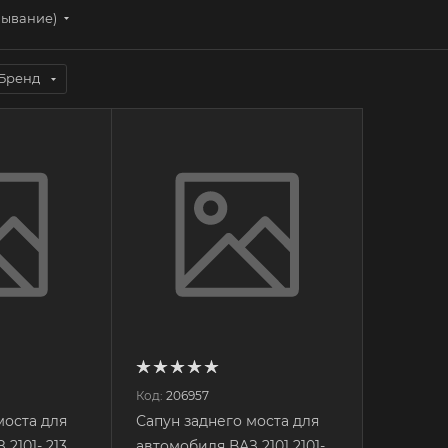
бывание)
Бренд
Код:
206957
моста для
Сапун заднего моста для
2101- 213
автомобиля ВАЗ 2101 2101-