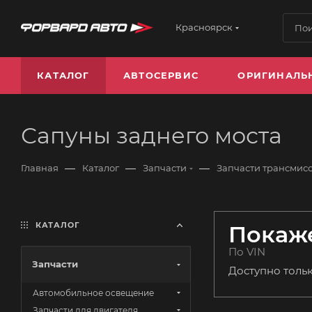
Красноярск
КАТАЛОГ
АВТОСЕРВИС
ОРИГИНАЛЬ
Сапуны заднего моста
—
—
—
Главная
Каталог
Запчасти
Запчасти трансмис
КАТАЛОГ
Покаже
По VIN
Запчасти
Доступно толь
Автомобильное освещение
Запчасти для двигателя