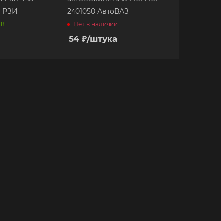
1 РЗИ
2401050 АвтоВАЗ
18
Нет в наличии
54
₽
/штука