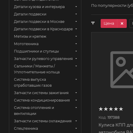
По популярности (у
Детали кузова и интерьера
Детали подвески
Детали подвески в Москве
Цена
Детали подвески в Краснодаре
Метизы и крепеж
Мототехника
Подшипники и ступицы
Запчасти рулевого управления
Сальники / Манжеты /
Уплотнительные кольца
Система выпуска
отработавших газов
Запчасти системы зажигания
Система кондиционирования
Система отопления и
вентиляции
Код:
197388
Запчасти системы охлаждения
Кулиса КПП дл
Спецтехника
автомобиля ВАЗ