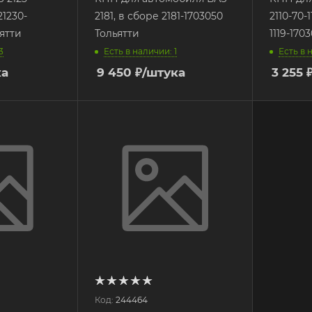
1230-
2181, в сборе 2181-1703050
2110-70-1
ьятти
Тольятти
1119-170
3
Есть в наличии: 1
Есть в 
ка
9 450
₽
/штука
3 255
Код:
244464