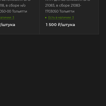
118, в сборе н/о
21083, в сборе 21083-
3050-00 Тольятти
1703050 Тольятти
наличии: 3
Есть в наличии: 3
₽
/штука
1 500
₽
/штука