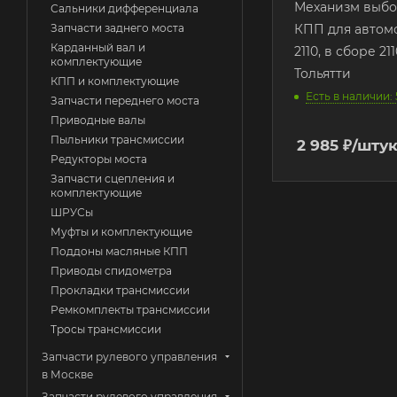
Механизм выбо
Сальники дифференциала
Запчасти заднего моста
КПП для автом
Карданный вал и
2110, в сборе 21
комплектующие
Тольятти
КПП и комплектующие
Есть в наличии: 
Запчасти переднего моста
Приводные валы
Пыльники трансмиссии
2 985
₽
/шту
Редукторы моста
Запчасти сцепления и
комплектующие
ШРУСы
Муфты и комплектующие
Поддоны масляные КПП
Приводы спидометра
Прокладки трансмиссии
Ремкомплекты трансмиссии
Тросы трансмиссии
Запчасти рулевого управления
в Москве
Запчасти рулевого управления