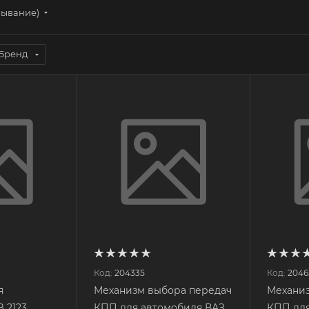
бывание)
Бренд
Код:
204335
Код:
2046
я
Механизм выбора передач
Механиз
 2123
КПП для автомобиля ВАЗ
КПП для