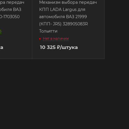
ра передач
Механизм выбора передач
обиля ВАЗ
КПП LADA Largus для
10-1703050
автомобиля ВАЗ 21999
(КПП- JR5) 328905083R
Тольятти
5
Нет в наличии
ка
10 325
₽
/штука