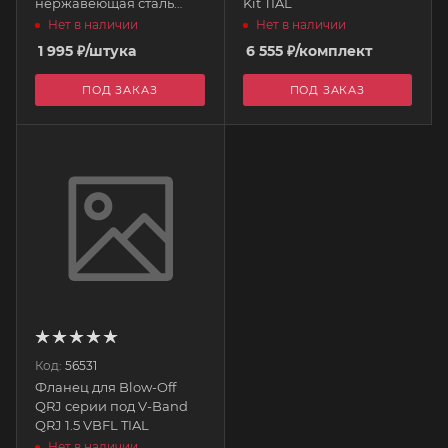
нержавеющая сталь
Kit TIAL
QRJWFSS TIAL
Нет в наличии
Нет в наличии
1 995
₽
/штука
6 555
₽
/комплект
ПОД ЗАКАЗ
ПОД ЗАКАЗ
Код:
56531
Фланец для Blow-Off
QRJ серии под V-Band
QRJ 1.5 VBFL TIAL
Нет в наличии