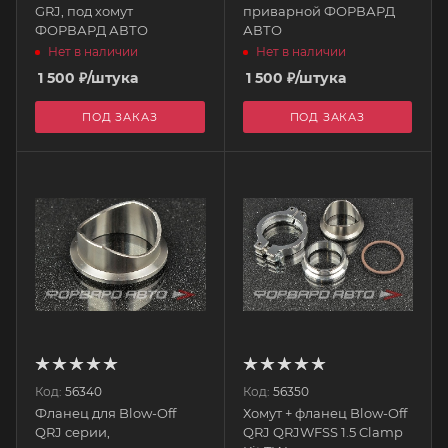
GRJ, под хомут
приварной ФОРВАРД
ФОРВАРД АВТО
АВТО
Нет в наличии
Нет в наличии
1 500
₽
/штука
1 500
₽
/штука
ПОД ЗАКАЗ
ПОД ЗАКАЗ
Код:
56340
Код:
56350
Фланец для Blow-Off
Хомут + фланец Blow-Off
QRJ серии,
QRJ QRJWFSS 1.5 Clamp