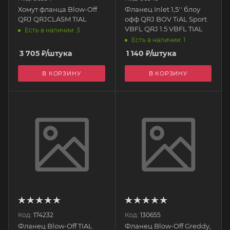
Хомут фланца Blow-Off
Фланец Inlet 1,5'' блоу
QRJ QRJCLASM TIAL
офф QRJ BOV TiAL Sport
VBFL QRJ 1.5 VBFL TIAL
Есть в наличии: 3
Есть в наличии: 1
3 705
₽
/штука
1 140
₽
/штука
В КОРЗИНУ
В КОРЗИНУ
Код:
174232
Код:
130655
Фланец Blow-Off TIAL
Фланец Blow-Off Greddy,