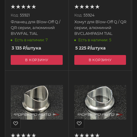
Код:
55921
Код:
55924
Фланец для Blow-Off Q /
Хомут для Blow-Off Q / QR
QR серии, алюминий
серии, алюминий
BVWFAL TIAL
BVCLAMPASM TIAL
Есть в наличии: 7
Есть в наличии: 5
3 135
₽
/штука
5 225
₽
/штука
В КОРЗИНУ
В КОРЗИНУ