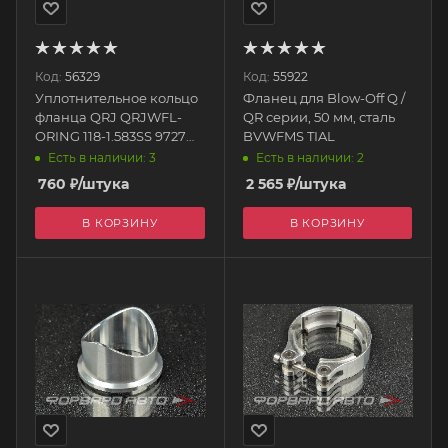
Код:
56329
Код:
55922
Уплотнительное кольцо
Фланец для Blow-Off Q /
фланца QRJ QRJWFL-
QR серии, 50 мм, сталь
ORING 118-1.583SS 9727
BVWFMS TIAL
TIAL
Есть в наличии: 3
Есть в наличии: 2
760
₽
/штука
2 565
₽
/штука
В КОРЗИНУ
В КОРЗИНУ