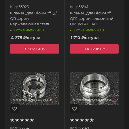
Код:
55923
Код:
56341
Фланец для Blow-Off Q /
Фланец для Blow-Off
QR серии,
QRJ серии, алюминий
нержавеющая сталь
QRJWFAL TIAL
BVWFSS TIAL
Есть в наличии: 1
Есть в наличии: 1
4 275
₽
/штука
1 710
₽
/штука
В КОРЗИНУ
В КОРЗИНУ
Код:
56334
Код:
56349