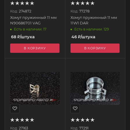
Код:
274872
Код:
77278
Хомут пружинный 11 мм
Хомут пружинный 11 мм
N90686701 VAG
11W1 DAR
Есть в наличии: 17
Есть в наличии: 129
68
₽
/штука
46
₽
/штука
В КОРЗИНУ
В КОРЗИНУ
Код:
27163
Код:
77291