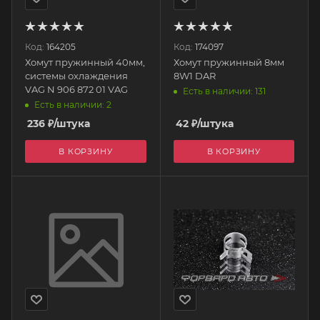
Код:
164205
Код:
174097
Хомут пружинный 40мм,
Хомут пружинный 8мм
системы охлаждения
8W1 DAR
VAG N 906 872 01 VAG
Есть в наличии: 131
Есть в наличии: 2
236
₽
/штука
42
₽
/штука
В КОРЗИНУ
В КОРЗИНУ