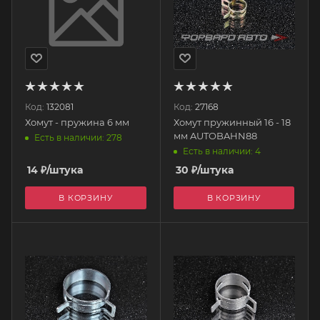
Код:
132081
Код:
27168
Хомут - пружина 6 мм
Хомут пружинный 16 - 18
мм AUTOBAHN88
Есть в наличии: 278
Есть в наличии: 4
14
₽
/штука
30
₽
/штука
В КОРЗИНУ
В КОРЗИНУ