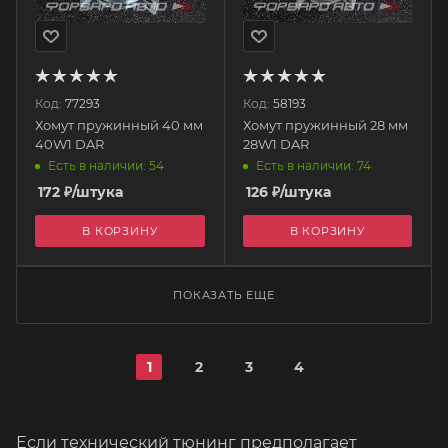
Код:
77293
Код:
58193
Хомут пружинный 40 мм
Хомут пружинный 28 мм
40W1 DAR
28W1 DAR
Есть в наличии: 54
Есть в наличии: 74
172
₽
/штука
126
₽
/штука
В КОРЗИНУ
В КОРЗИНУ
ПОКАЗАТЬ ЕЩЕ
1
2
3
4
Если технический тюнинг предполагает