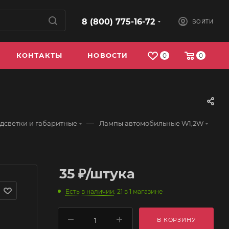
8 (800) 775-16-72
ВОЙТИ
КОНТАКТЫ
НОВОСТИ
0
0
—
дсветки и габаритные
Лампы автомобильные W1,2W
35
₽
/штука
Есть в наличии
: 21
в 1 магазине
В КОРЗИНУ