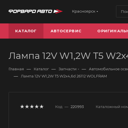
Красноярск
КАТАЛОГ
АВТОСЕРВИС
ОРИГИНАЛЬ
Лампа 12V W1,2W T5 W2x
—
—
—
Главная
Каталог
Запчасти
Автомобильное ос
—
Лампа 12V W1,2W T5 W2x4,6d 26112 WOLFRAM
Код
—
220993
Каталожный но