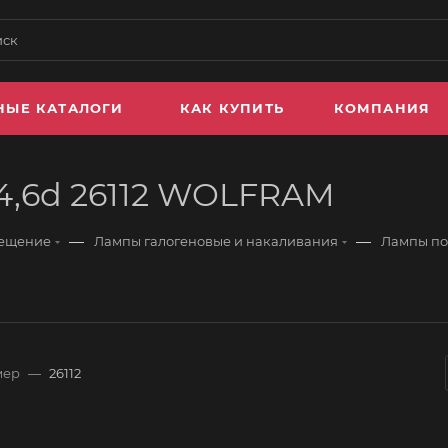
НЫЕ КАТАЛОГИ
КАК КУПИТЬ
КОМПАНИЯ
4,6d 26112 WOLFRAM
—
—
вещение
Лампы галогеновые и накаливания
Лампы по
мер
—
26112