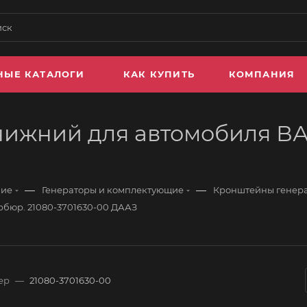
НЫЕ КАТАЛОГИ
КАК КУПИТЬ
КОМПАНИЯ
ижний для автомобиля ВАЗ
—
—
ние
Генераторы и комплектующие
Кронштейны генер
рбюр. 21080-3701630-00 ДААЗ
ер
—
21080-3701630-00