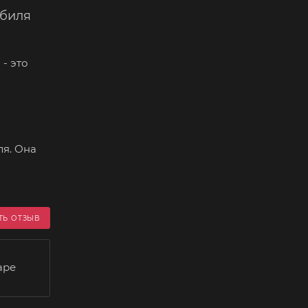
обиля
- это
Я
я. Она
ТЬ ОТЗЫВ
аре