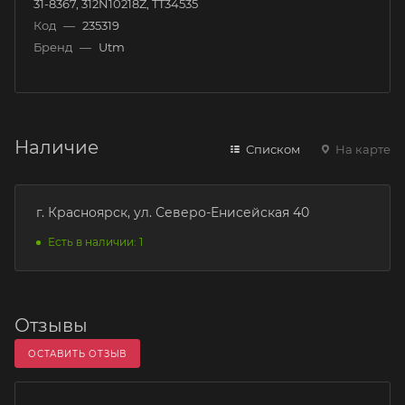
31-8367, 312N10218Z, TT34535
Код
—
235319
Бренд
—
Utm
Наличие
Списком
На карте
г. Красноярск, ул. Северо-Енисейская 40
Есть в наличии: 1
Отзывы
ОСТАВИТЬ ОТЗЫВ