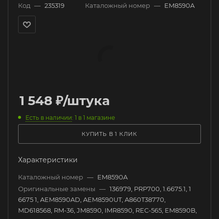
Код
—
235319
Каталожный номер
—
EM8590A
1 548
₽
/штука
Есть в наличии
: 1
в 1 магазине
КУПИТЬ В 1 КЛИК
Характеристики
Каталожный номер
—
EM8590A
Оригинальные замены
—
136979, PRP700, 1.6675.1, 1
6675 1, AEM8590AD, AEM8590UT, A860T38770,
MD618568, RM-36, JM8590, IMR8590, REC-565, EM8590B,