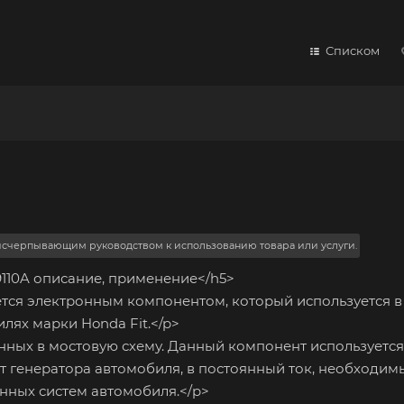
Списком
 исчерпывающим руководством к использованию товара или услуги.
110A описание, применение</h5>
ся электронным компонентом, который используется в
лях марки Honda Fit.</p>
ных в мостовую схему. Данный компонент используется
 генератора автомобиля, в постоянный ток, необходим
нных систем автомобиля.</p>