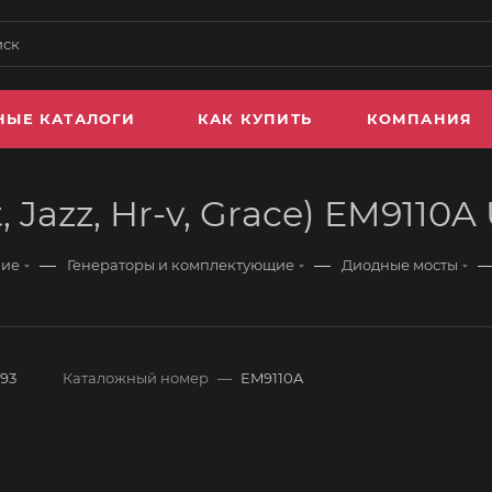
НЫЕ КАТАЛОГИ
КАК КУПИТЬ
КОМПАНИЯ
 Jazz, Hr-v, Grace) EM9110A
—
—
ние
Генераторы и комплектующие
Диодные мосты
893
Каталожный номер
—
EM9110A