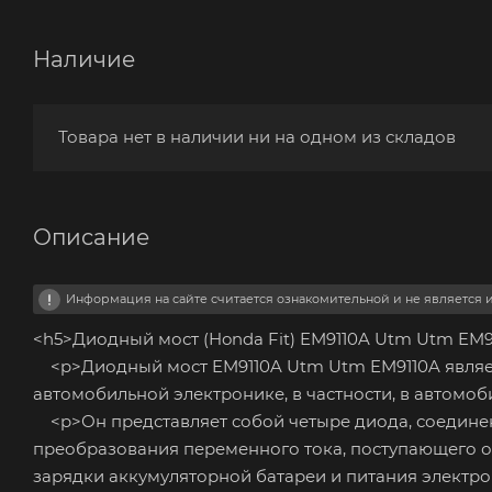
Наличие
Товара нет в наличии ни на одном из складов
Описание
Информация на сайте считается ознакомительной и не является
<h5>Диодный мост (Honda Fit) EM9110A Utm Utm EM9
<p>Диодный мост EM9110A Utm Utm EM9110A являет
автомобильной электронике, в частности, в автомоби
<p>Он представляет собой четыре диода, соединен
преобразования переменного тока, поступающего от
зарядки аккумуляторной батареи и питания электро