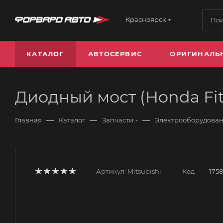
Красноярск
КАТАЛОГ
АВТОСЕРВИС
ОРИГИНАЛЬ
Диодный мост (Honda Fit,
—
—
—
Главная
Каталог
Запчасти
Электрооборудова
Артикул:
Mitsubishi
Код
—
175