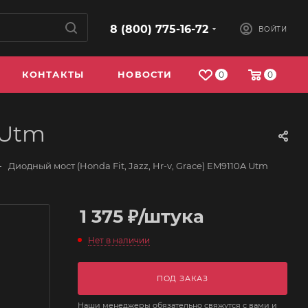
8 (800) 775-16-72
ВОЙТИ
КОНТАКТЫ
НОВОСТИ
0
0
 Utm
—
Диодный мост (Honda Fit, Jazz, Hr-v, Grace) EM9110A Utm
1 375
₽
/штука
Нет в наличии
ПОД ЗАКАЗ
Наши менеджеры обязательно свяжутся с вами и