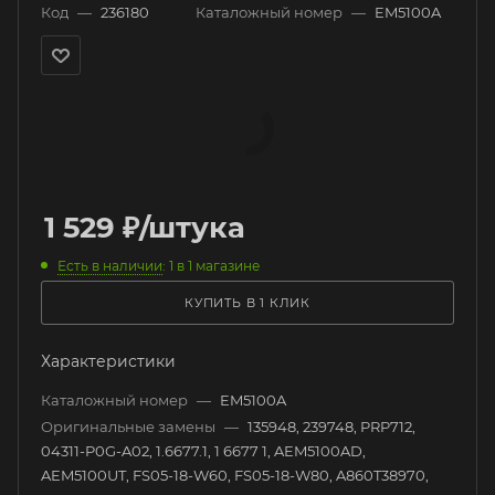
Код
—
236180
Каталожный номер
—
EM5100A
1 529
₽
/штука
Есть в наличии
: 1
в 1 магазине
КУПИТЬ В 1 КЛИК
Характеристики
Каталожный номер
—
EM5100A
Оригинальные замены
—
135948, 239748, PRP712,
04311-P0G-A02, 1.6677.1, 1 6677 1, AEM5100AD,
AEM5100UT, FS05-18-W60, FS05-18-W80, A860T38970,