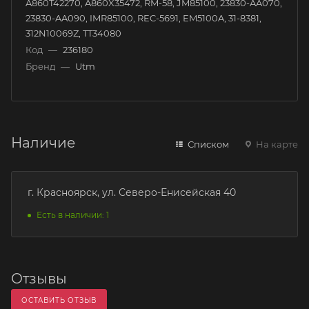
A860T42270, A860X35472, RM-58, JM85100, 23830-AA070,
23830-AA090, IMR85100, REC-5691, EM5100A, 31-8381,
312N10069Z, TT34080
Код
—
236180
Бренд
—
Utm
Наличие
Списком
На карте
г. Красноярск, ул. Северо-Енисейская 40
Есть в наличии: 1
Отзывы
ОСТАВИТЬ ОТЗЫВ