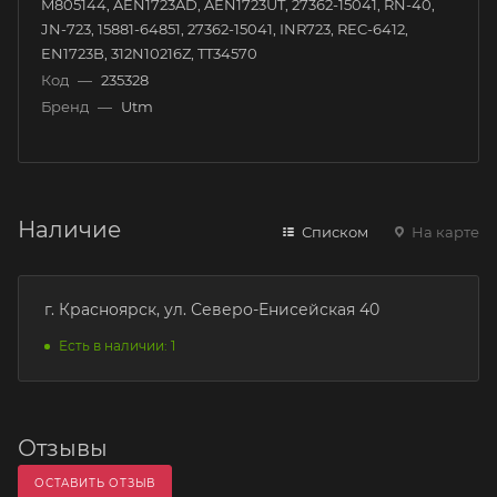
M805144, AEN1723AD, AEN1723UT, 27362-15041, RN-40,
JN-723, 15881-64851, 27362-15041, INR723, REC-6412,
EN1723B, 312N10216Z, TT34570
Код
—
235328
Бренд
—
Utm
Наличие
Списком
На карте
г. Красноярск, ул. Северо-Енисейская 40
Есть в наличии: 1
Отзывы
ОСТАВИТЬ ОТЗЫВ