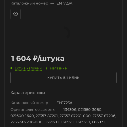
Каталожный номер
—
EN1723A
1 604
₽
/штука
Есть в наличии
: 1
в 1 магазине
КУПИТЬ В 1 КЛИК
Характеристики
Каталожный номер
—
EN1723A
Оригинальные замены
—
134306, 021580-3080,
021600-1640, 27357-87201, 27357-87201-000, 27357-87206,
27357-87206-000, 1.6697.0, 1.6697.1, 1 6697 0, 1 6697 1,