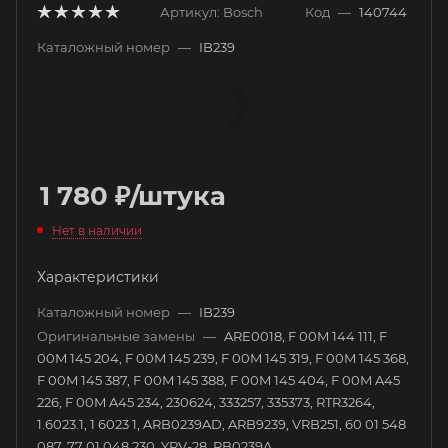
Артикул:
Bosch
Код
—
140744
Каталожный номер
—
IB239
1 780
₽
/штука
Нет в наличии
Характеристики
Каталожный номер
—
IB239
Оригинальные замены
—
ARE0018, F 00M 144 111, F
00M 145 204, F 00M 145 239, F 00M 145 319, F 00M 145 368,
F 00M 145 387, F 00M 145 388, F 00M 145 404, F 00M A45
226, F 00M A45 234, 230624, 333257, 335373, RTR3264,
1.6023.1, 1 6023 1, ARB0239AD, ARB9239, VRB251, 60 01 548
087, 77 01 048 230, YRV-28, RB0239A