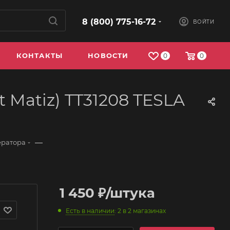
8 (800) 775-16-72
ВОЙТИ
КОНТАКТЫ
НОВОСТИ
0
0
 Matiz) TT31208 TESLA
—
ератора
1 450
₽
/штука
Есть в наличии
: 2
в 2 магазинах