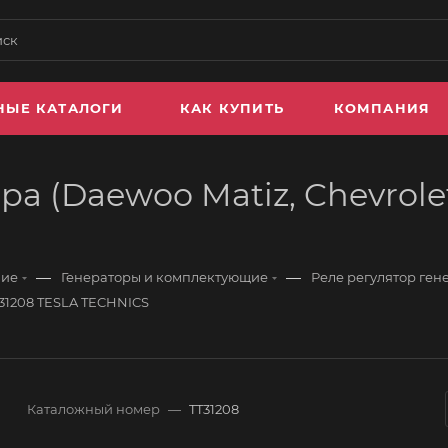
НЫЕ КАТАЛОГИ
КАК КУПИТЬ
КОМПАНИЯ
а (Daewoo Matiz, Chevrolet
—
—
ние
Генераторы и комплектующие
Реле регулятор ген
TT31208 TESLA TECHNICS
Каталожный номер
—
TT31208