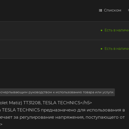
Списком
Есть в наличи
Есть в наличи
 исчерпывающим руководством к использованию товара или услуги.
olet Matiz) TT31208, TESLA TECHNICS</h5>
а TESLA TECHNICS предназначено для использования в
твечает за регулирование напряжения, поступающего от
p>