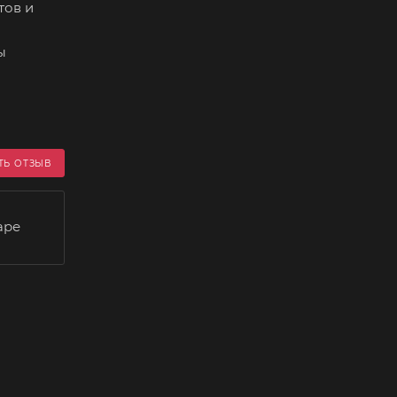
тов и
ы
ТЬ ОТЗЫВ
аре