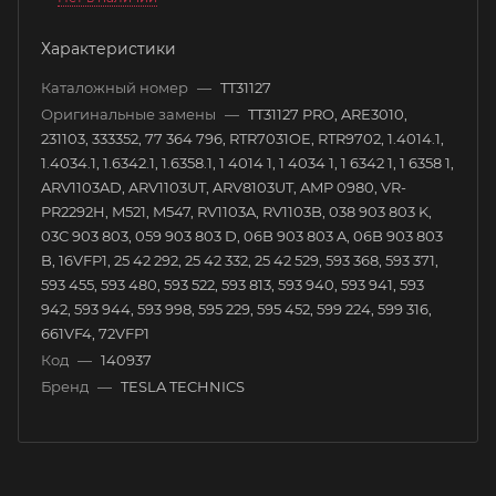
Характеристики
Каталожный номер
—
TT31127
Оригинальные замены
—
TT31127 PRO, ARE3010,
231103, 333352, 77 364 796, RTR7031OE, RTR9702, 1.4014.1,
1.4034.1, 1.6342.1, 1.6358.1, 1 4014 1, 1 4034 1, 1 6342 1, 1 6358 1,
ARV1103AD, ARV1103UT, ARV8103UT, AMP 0980, VR-
PR2292H, M521, M547, RV1103A, RV1103B, 038 903 803 K,
03C 903 803, 059 903 803 D, 06B 903 803 A, 06B 903 803
B, 16VFP1, 25 42 292, 25 42 332, 25 42 529, 593 368, 593 371,
593 455, 593 480, 593 522, 593 813, 593 940, 593 941, 593
942, 593 944, 593 998, 595 229, 595 452, 599 224, 599 316,
661VF4, 72VFP1
Код
—
140937
Бренд
—
TESLA TECHNICS