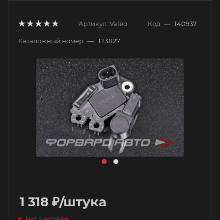
Артикул:
Valeo
Код
—
140937
Каталожный номер
—
TT31127
1 318
₽
/штука
Нет в наличии