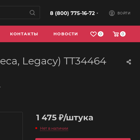
8 (800) 775-16-72
ВОЙТИ
КОНТАКТЫ
НОВОСТИ
0
0
beca, Legacy) TT34464
—
1 475
₽
/штука
Нет в наличии