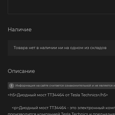
Наличие
Товара нет в наличии ни на одном из складов
Описание
Информация на сайте считается ознакомительной и не является
<h5>Диодный мост TT34464 от Tesla Technics</h5>
<p>Диодный мост TT34464 - это электронный компон
производится компанией Tesla Technics и предназн