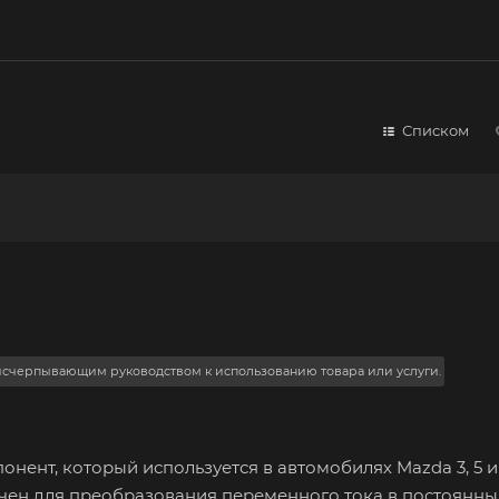
Списком
 исчерпывающим руководством к использованию товара или услуги.
ент, который используется в автомобилях Mazda 3, 5 и
ачен для преобразования переменного тока в постоянны