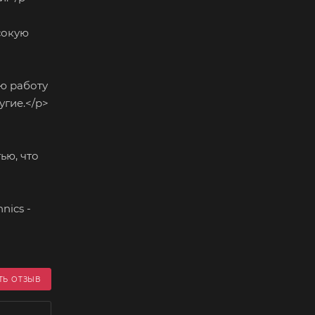
сокую
ю работу
угие.</p>
ью, что
nics -
ТЬ ОТЗЫВ