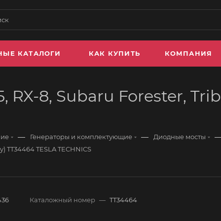
НЫЕ КАТАЛОГИ
КАК КУПИТЬ
КОМПАНИЯ
 RX-8, Subaru Forester, Tri
—
—
ние
Генераторы и комплектующие
Диодные мосты
acy) TT34464 TESLA TECHNICS
436
Каталожный номер
—
TT34464