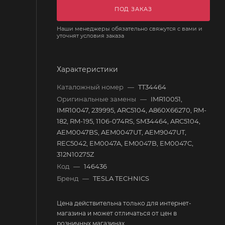
ПОД ЗАКАЗ
Наши менеджеры обязательно свяжутся с вами и
уточнят условия заказа
Характеристики
Каталожный номер
—
TT34464
Оригинальные замены
—
IMR10051,
IMR10047, 239995, ARC5104, A860X66270, RM-
182, RM-195, 1106-074RS, SM34464, ARC5104,
AEM0047BS, AEM0047UT, AEM9047UT,
REC5042, EM0047A, EM0047B, EM0047C,
312N10275Z
Код
—
146436
Бренд
—
TESLA TECHNICS
Цена действительна только для интернет-
магазина и может отличаться от цен в
розничных магазинах