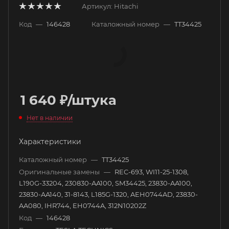
Артикул:
Hitachi
Код
—
146428
Каталожный номер
—
TT34425
1 640
₽
/штука
Нет в наличии
Характеристики
Каталожный номер
—
TT34425
Оригинальные замены
—
REC-693, WI11-25-1308,
L190G-33204, 230830-AA100, SM34425, 23830-AA100,
23830-AA140, 31-8143, L185G-1320, AEH0744AD, 23830-
AA080, IHR744, EH0744A, 312N10202Z
Код
—
146428