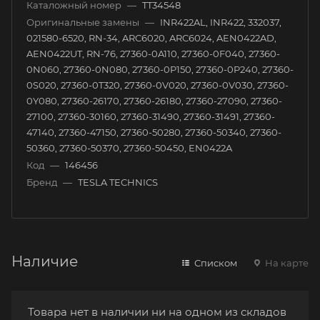
Каталожный номер
—
TT34548
Оригинальные замены
—
INR422AL, INR422, 332037,
021580-6520, RN-34, ARC6020, ARC6024, AEN0422AD,
AEN0422UT, RN-76, 27360-0A110, 27360-0F040, 27360-
0N060, 27360-0N080, 27360-0P150, 27360-0P240, 27360-
0S020, 27360-0T320, 27360-0V020, 27360-0V030, 27360-
0Y080, 27360-26170, 27360-26180, 27360-27090, 27360-
27100, 27360-30160, 27360-31490, 27360-31491, 27360-
47140, 27360-47150, 27360-50280, 27360-50340, 27360-
50360, 27360-50370, 27360-50450, EN0422A
Код
—
146456
Бренд
—
TESLA TECHNICS
Наличие
Списком
На карте
Товара нет в наличии ни на одном из складов