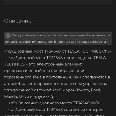
Описание
Информация на сайте считается ознакомительной и не является
исчерпывающим руководством к использованию товара или услуги.
<h5>Диодный мост TT34548 от TESLA TECHNICS</h5>
<p>Диодный мост TT34548 производства TESLA
TECHNICS – это электронный элемент,
предназначенный для преобразования
переменного тока в постоянный. Он используется в
автомобильной промышленности для управления
электроникой автомобилей марок Toyota, Ford,
Mazda, Volvo и других.</p>
<h5>Описание диодного моста TT34548</h5>
<p>Диодный мост TT34548 состоит из четырех
диодов, соединенных в мостовую схему. Каждый