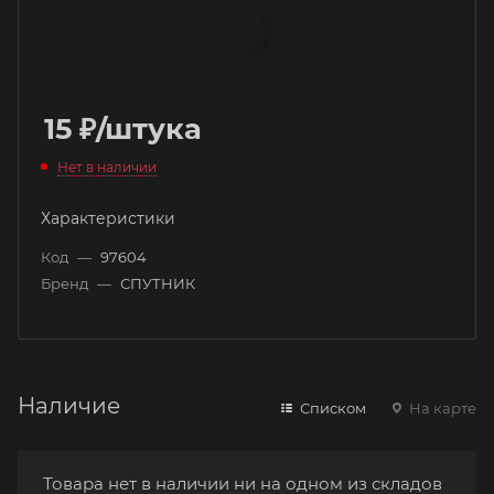
15
₽
/штука
Нет в наличии
Характеристики
Код
—
97604
Бренд
—
СПУТНИК
Наличие
Списком
На карте
Товара нет в наличии ни на одном из складов