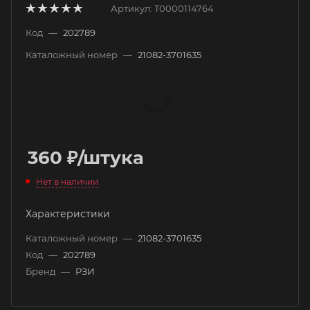
Артикул:
T0000114764
Код
—
202789
Каталожный номер
—
21082-3701635
360
₽
/штука
Нет в наличии
Характеристики
Каталожный номер
—
21082-3701635
Код
—
202789
Бренд
—
РЗИ