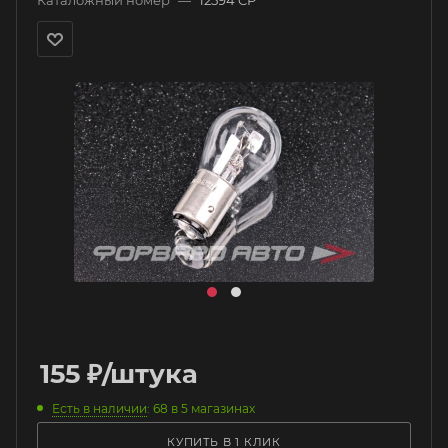
Каталожный номер
—
12594 CP
155
₽
/штука
Есть в наличии
: 68
в 5 магазинах
КУПИТЬ В 1 КЛИК