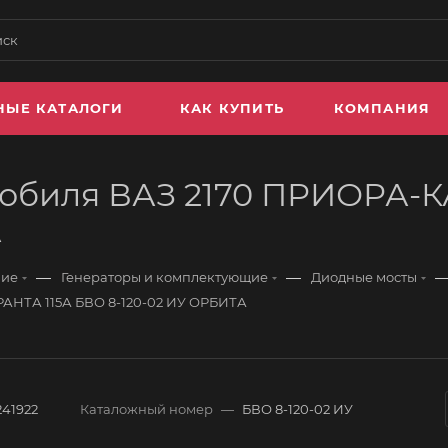
НЫЕ КАТАЛОГИ
КАК КУПИТЬ
КОМПАНИЯ
мобиля ВАЗ 2170 ПРИОРА-
А
—
—
ние
Генераторы и комплектующие
Диодные мосты
АНТА 115А БВО 8-120-02 ИУ ОРБИТА
241922
Каталожный номер
—
БВО 8-120-02 ИУ