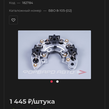
Код
—
182784
Каталожный номер
—
БВО 8-105-(02)
1 445
₽
/штука