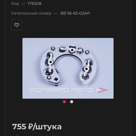
Код
—
176208
Каталожный номер
—
БВ 56-65-02АР
755
₽
/штука