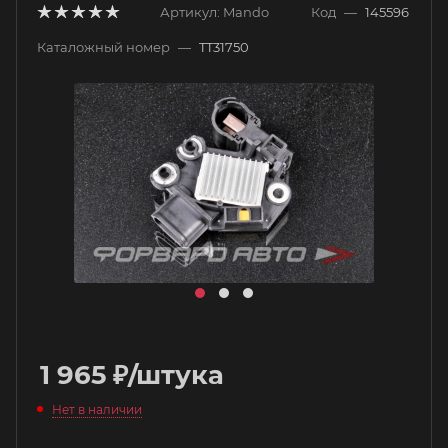
Артикул:
Mando
Код
—
145596
Каталожный номер
—
TT31750
1 965
₽
/штука
Нет в наличии