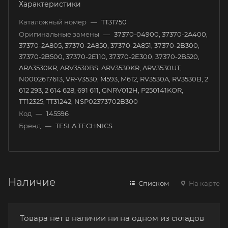
Характеристики
Каталожный номер
—
TT31750
Оригинальные замены
—
37370-04900, 37370-2A400,
37370-2A805, 37370-2A850, 37370-2A851, 37370-2B300,
37370-2B500, 37370-2E110, 37370-2E300, 37370-2B520,
ARA3530KR, ARV3530BS, ARV3530KR, ARV3530UT,
N0002617613, VR-V3530, M593, M612, RV3530A, RV3530B, 2
612 293, 2 614 628, 691 611, GNRV012H, P250141KOR,
TT12325, TT31242, NSP02373702B300
Код
—
145596
Бренд
—
TESLA TECHNICS
Наличие
Списком
На карте
Товара нет в наличии ни на одном из складов