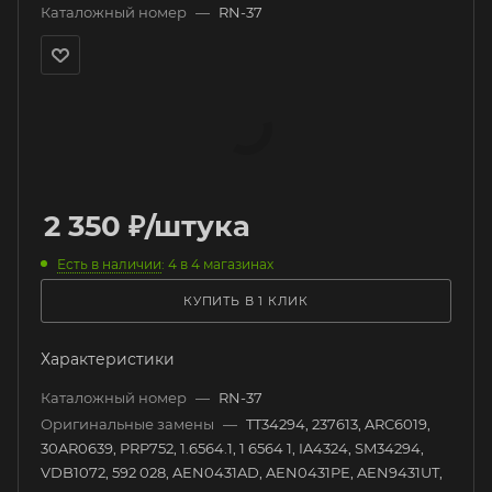
Каталожный номер
—
RN-37
2 350
₽
/штука
Есть в наличии
: 4
в 4 магазинах
КУПИТЬ В 1 КЛИК
Характеристики
Каталожный номер
—
RN-37
Оригинальные замены
—
TT34294, 237613, ARC6019,
30AR0639, PRP752, 1.6564.1, 1 6564 1, IA4324, SM34294,
VDB1072, 592 028, AEN0431AD, AEN0431PE, AEN9431UT,