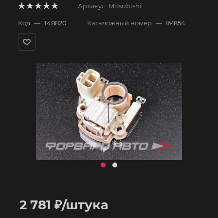
Артикул:
Mitsubishi
Код
—
148820
Каталожный номер
—
IM854
2 781
₽
/штука