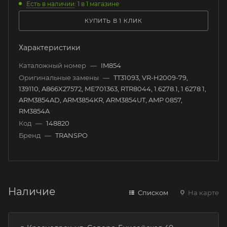
Есть в наличии
: 1
в 1 магазине
КУПИТЬ В 1 КЛИК
Характеристики
Каталожный номер
—
IM854
Оригинальные замены
—
TT31093, VR-H2009-79,
139110, A866X27572, ME701363, RTR8044, 1.6278.1, 1 6278 1,
ARM3854AD, ARM3854KR, ARM3854UT, AMP 0857,
RM3854A
Код
—
148820
Бренд
—
TRANSPO
Наличие
Списком
На карте