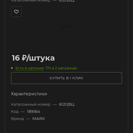
Каталожный номер
—
61212БЦ
16
₽
/штука
Есть в наличии
: 170
в 2 магазинах
КУПИТЬ В 1 КЛИК
Характеристики
Каталожный номер
—
61212БЦ
Код
—
189564
Бренд
—
МАЯК