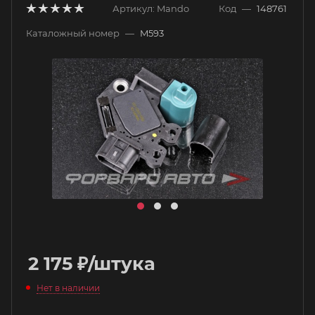
Артикул:
Mando
Код
—
148761
Каталожный номер
—
M593
2 175
₽
/штука
Нет в наличии