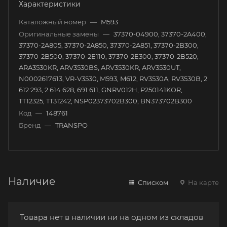
Характеристики
Каталожный номер
—
M593
Оригинальные замены
—
37370-04900, 37370-2A400,
37370-2A805, 37370-2A850, 37370-2A851, 37370-2B300,
37370-2B500, 37370-2E110, 37370-2E300, 37370-2B520,
ARA3530KR, ARV3530BS, ARV3530KR, ARV3530UT,
N0002617613, VR-V3530, M593, M612, RV3530A, RV3530B, 2
612 293, 2 614 628, 691 611, GNRV012H, P250141KOR,
TT12325, TT31242, NSP02373702B300, BN373702B300
Код
—
148761
Бренд
—
TRANSPO
Наличие
Списком
На карте
Товара нет в наличии ни на одном из складов