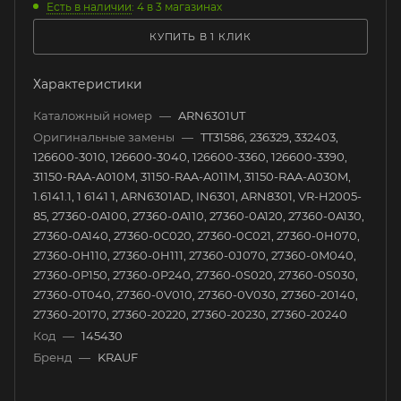
Есть в наличии
: 4
в 3 магазинах
КУПИТЬ В 1 КЛИК
Характеристики
Каталожный номер
—
ARN6301UT
Оригинальные замены
—
TT31586, 236329, 332403,
126600-3010, 126600-3040, 126600-3360, 126600-3390,
31150-RAA-A010M, 31150-RAA-A011M, 31150-RAA-A030M,
1.6141.1, 1 6141 1, ARN6301AD, IN6301, ARN8301, VR-H2005-
85, 27360-0A100, 27360-0A110, 27360-0A120, 27360-0A130,
27360-0A140, 27360-0C020, 27360-0C021, 27360-0H070,
27360-0H110, 27360-0H111, 27360-0J070, 27360-0M040,
27360-0P150, 27360-0P240, 27360-0S020, 27360-0S030,
27360-0T040, 27360-0V010, 27360-0V030, 27360-20140,
27360-20170, 27360-20220, 27360-20230, 27360-20240
Код
—
145430
Бренд
—
KRAUF