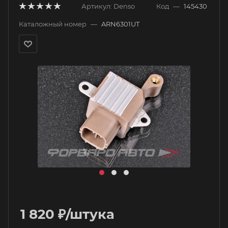
Артикул:
Denso
Код
—
145430
Каталожный номер
—
ARN6301UT
1 820
₽
/штука