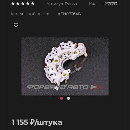
Артикул:
Denso
Код
—
235353
Каталожный номер
—
AEN0736AD
1 155
₽
/штука