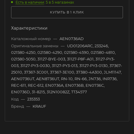
Есть в наличии
: 5
в 5 магазинах
КУПИТЬ В 1 КЛИК
Характеристики
Каталожный номер
—
AEN0736AD
Оригинальные замены
—
UD01206ARC, 233246,
021580-4250, 021580-4290, 021580-4590, 021580-4810,
021580-5050, 31127-BYE-003, 31127-P8F-A01, 31127-PY3-
003, 31127-PY3-0030, 31127-PY3-013, 31127-PY3-0130, 37367-
25010, 37367-3C001, 37367-3E100, 37380-4A300, JLM11147,
AEN0736UT, AEN8736UT, RN-10, RN-66, JN736, INR736,
REC-611, REC-612, EN0736A, EN0736B, EN0736C,
EN0736D, 31-8215, 312N10082Z, TT34577
Код
—
235353
Бренд
—
KRAUF