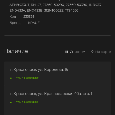
AEN9433UT, RN-47, 27360-50290, 27360-50390, INR433,
EN0433A, EN0433B, 312N10023Z, TT34556
Код
—
235359
Бренд
—
KRAUF
Наличие
Списком
На карте
г. Красноярск, ул. Королева, 15
Есть в наличии: 1
г. Красноярск, ул. Краснодарская 40а, стр. 1
Есть в наличии: 1