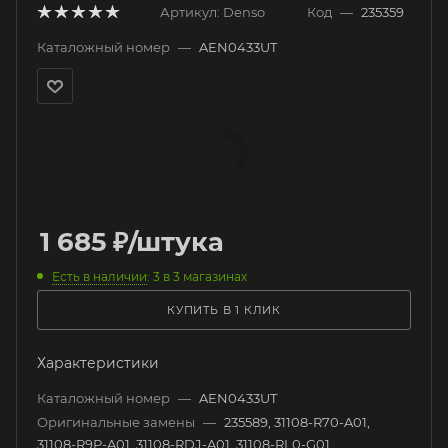
Артикул:
Denso
Код
—
235359
Каталожный номер
—
AEN0433UT
1 685
₽
/штука
Есть в наличии
: 3
в 3 магазинах
КУПИТЬ В 1 КЛИК
Характеристики
Каталожный номер
—
AEN0433UT
Оригинальные замены
—
235589, 31108-R70-A01,
31108-R9P-A01, 31108-RDJ-A01, 31108-RL0-G01,