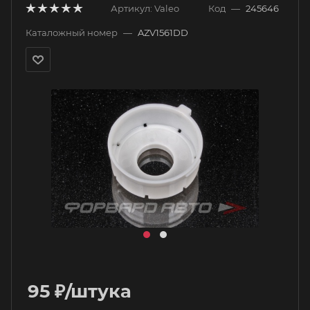
Артикул:
Valeo
Код
—
245646
Каталожный номер
—
AZV1561DD
95
₽
/штука