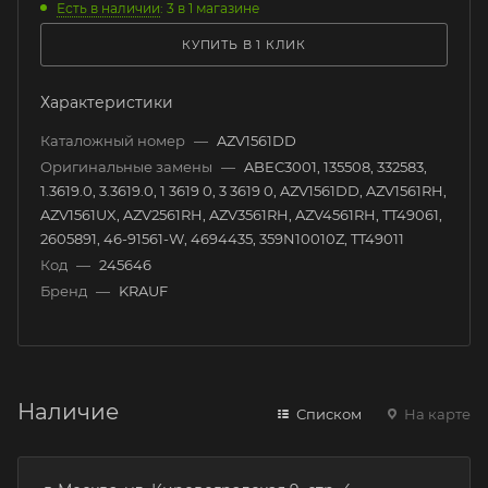
Есть в наличии
: 3
в 1 магазине
КУПИТЬ В 1 КЛИК
Характеристики
Каталожный номер
—
AZV1561DD
Оригинальные замены
—
ABEC3001, 135508, 332583,
1.3619.0, 3.3619.0, 1 3619 0, 3 3619 0, AZV1561DD, AZV1561RH,
AZV1561UX, AZV2561RH, AZV3561RH, AZV4561RH, TT49061,
2605891, 46-91561-W, 4694435, 359N10010Z, TT49011
Код
—
245646
Бренд
—
KRAUF
Наличие
Списком
На карте