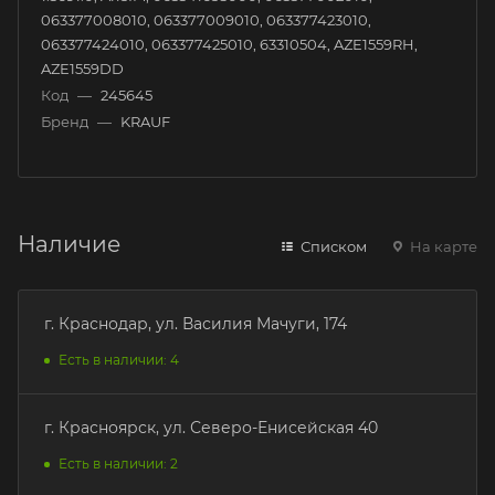
063377008010, 063377009010, 063377423010,
063377424010, 063377425010, 63310504, AZE1559RH,
AZE1559DD
Код
—
245645
Бренд
—
KRAUF
Наличие
Списком
На карте
г. Краснодар, ул. Василия Мачуги, 174
Есть в наличии: 4
г. Красноярск, ул. Северо-Енисейская 40
Есть в наличии: 2