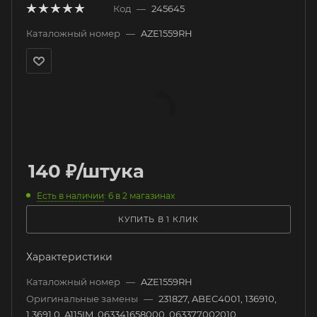
Код
—
245645
Каталожный номер
—
AZE1559RH
140
₽
/штука
Есть в наличии
: 6
в 2 магазинах
КУПИТЬ В 1 КЛИК
Характеристики
Каталожный номер
—
AZE1559RH
Оригинальные замены
—
231827, ABEC4001, 136910,
1.3691.0, A115IM, 063341658000, 063377002010,