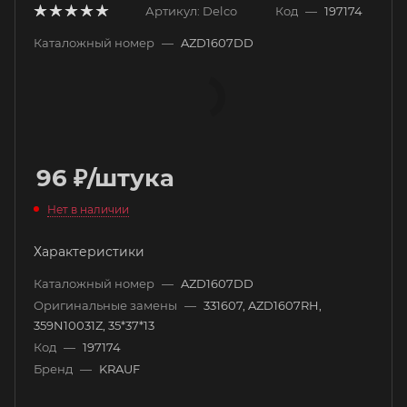
Артикул:
Delco
Код
—
197174
Каталожный номер
—
AZD1607DD
96
₽
/штука
Нет в наличии
Характеристики
Каталожный номер
—
AZD1607DD
Оригинальные замены
—
331607, AZD1607RH,
359N10031Z, 35*37*13
Код
—
197174
Бренд
—
KRAUF