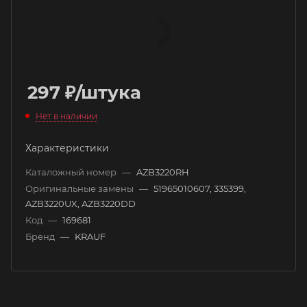
297
₽
/штука
Нет в наличии
Характеристики
Каталожный номер
—
AZB3220RH
Оригинальные замены
—
51965010607, 335399,
AZB3220UX, AZB3220DD
Код
—
169681
Бренд
—
KRAUF