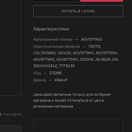
КУПИТЬ В 1 КЛИК
Характеристики
Каталожный номер
—
ASV5179KS
Оригинальные замены
—
135179,
CSL15108AS, 120430, ASV5179KS, ASV5179RH,
ASV6179KS, ASV6179RH, 512006, 28-8629-2W,
330N10034Z, TT73039
Код
—
213286
Бренд
—
KRAUF
Цена действительна только для интернет-
магазина и может отличаться от цен в
розничных магазинах
На карте