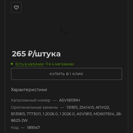
265
₽
/штука
Есть в наличии
: 11
в 4 магазинах
КУПИТЬ В 1 КЛИК
Характеристики
Каталожный номер
—
ASV1815RH
Оригинальные замены
—
131815, 2541415, A11VI22,
B131815, TT73011, 1.2026.0, 1 2026 0, ASV1815, MD607614, 28-
8623-2W
Код
—
189547