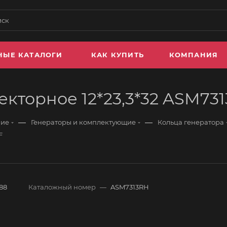
НЫЕ КАТАЛОГИ
КАК КУПИТЬ
КОМПАНИЯ
екторное 12*23,3*32 ASM7
—
—
ние
Генераторы и комплектующие
Кольца генератора
F
88
Каталожный номер
—
ASM7313RH