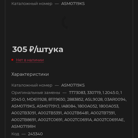
Каталожный номер
—
ASM0719KS
305
₽
/штука
Нет в наличии
Характеристики
Каталожный номер
—
ASM0719KS
Оригинальные замены
—
TT73083, 330719, 1.2045.0, 1
2045 0, MD611928, 81119650, 2883852, ASL9028, 03AR0094,
ASM0719KS, ASM0719YJ, IA8084, 1800A052, 1800A053,
A002TB3091, A002TB5391, A002TB6481, A002TB7591,
A002TB8691, A002TC0691, A002TC0691A, A002TC0691AE,
ASM0719RH
Код
—
245340