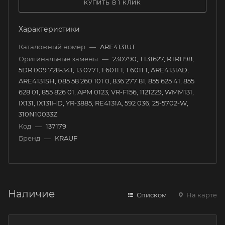
КУПИТЬ В 1 КЛИК
Характеристики
Каталожный номер
—
ARE4131UT
Оригинальные замены
—
230790, TT31627, RTR1198,
5DR 009 728-341, 13 0771, 1.6011.1, 1 6011 1, ARE4131AD,
ARE4131SH, 085 58 260 101 0, 836 277 81, 855 625 41, 855
628 01, 855 826 01, APM 0123, VR-F156, 1121229, WMM131,
IX131, IX131HD, YR-3885, RE4131A, 592 036, 25-5702-W,
310N10033Z
Код
—
137179
Бренд
—
KRAUF
Наличие
Списком
На карте