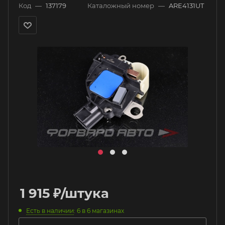
Код
—
137179
Каталожный номер
—
ARE4131UT
1 915
₽
/штука
Есть в наличии
: 6
в 6 магазинах